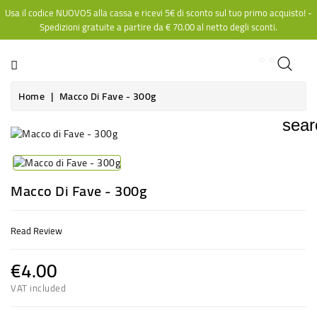
Usa il codice NUOVO5 alla cassa e ricevi 5€ di sconto sul tuo primo acquisto! -
CATEGORY
Spedizioni gratuite a partire da
€ 70.00
al netto degli sconti.
Home
Macco Di Fave - 300g
sear
Macco Di Fave - 300g
Read Review
€4.00
VAT included