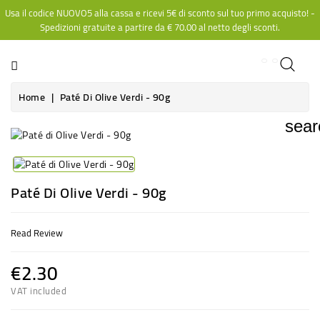
Usa il codice NUOVO5 alla cassa e ricevi 5€ di sconto sul tuo primo acquisto! -
CATEGORY
Spedizioni gratuite a partire da
€ 70.00
al netto degli sconti.
Home
Paté Di Olive Verdi - 90g
sear
Paté Di Olive Verdi - 90g
Read Review
€2.30
VAT included