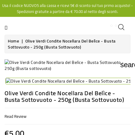
Usa il codice NUOVO5 alla cassa e ricevi 5€ di sconto sul tuo primo acquisto! -
CATEGORY
Spedizioni gratuite a partire da
€ 70.00
al netto degli sconti.
Home
Olive Verdi Condite Nocellara Del Belìce - Busta
Sottovuoto - 250g (Busta Sottovuoto)
sear
Olive Verdi Condite Nocellara Del Belìce -
Busta Sottovuoto - 250g (Busta Sottovuoto)
Read Review
€5.00