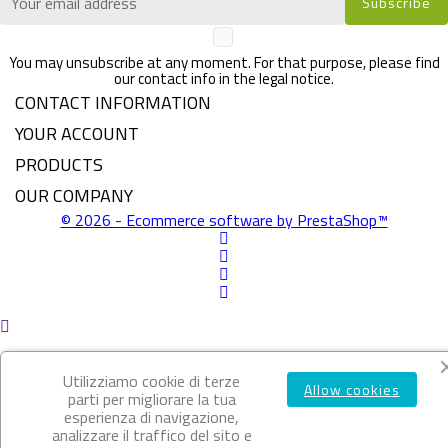
You may unsubscribe at any moment. For that purpose, please find
our contact info in the legal notice.
CONTACT INFORMATION
YOUR ACCOUNT
PRODUCTS
OUR COMPANY
© 2026 - Ecommerce software by PrestaShop™
Utilizziamo cookie di terze
Allow cookies
parti per migliorare la tua
x
esperienza di navigazione,
Caponata Di Melanzane - 280g
analizzare il traffico del sito e