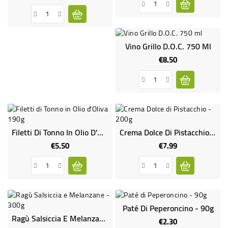
Vino Grillo D.O.C. 750 Ml
€8.50
Price
Filetti Di Tonno In Olio D'Oliva 190g
Crema Dolce Di Pistacchio - 200g
€5.50
€7.99
Price
Price
Paté Di Peperoncino - 90g
Ragù Salsiccia E Melanzane - 300g
€2.30
Price