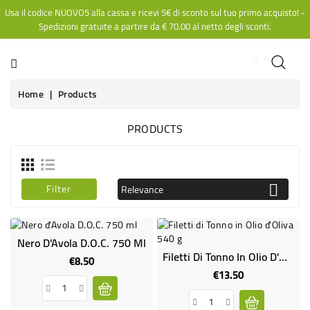
Usa il codice NUOVO5 alla cassa e ricevi 5€ di sconto sul tuo primo acquisto! -
CATEGORY
Spedizioni gratuite a partire da
€ 70.00
al netto degli sconti.
Home
Products
PRODUCTS
Filter
Relevance

Nero D'Avola D.O.C. 750 Ml
Filetti Di Tonno In Olio D'Oliva 540 G
€8.50
Price
€13.50
Price