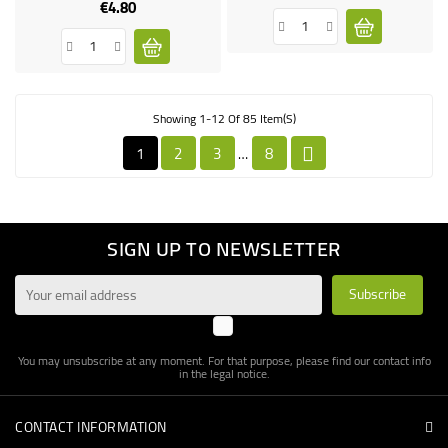
€4.80
Price
Showing 1-12 Of 85 Item(s)
1
2
3
8
…

SIGN UP TO NEWSLETTER
You may unsubscribe at any moment. For that purpose, please find our contact info
in the legal notice.
CONTACT INFORMATION