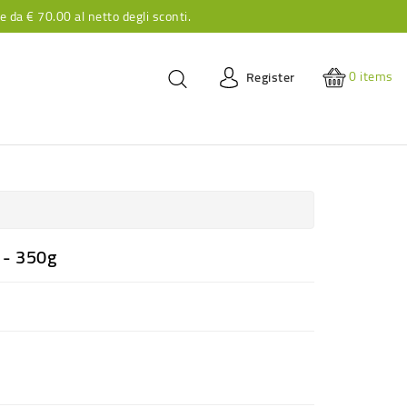
re da
€ 70.00
al netto degli sconti.
0
items
Register
 - 350g