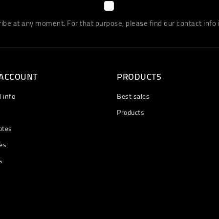
be at any moment. For that purpose, please find our contact info in
 ACCOUNT
PRODUCTS
 info
Best sales
Products
otes
es
s