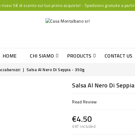
ricevi 5€ di sconto sul tuo primo acquisto! - Spedizioni gratuite a parti
HOME
CHI SIAMO
PRODUCTS
CONTACT US
Marmellate E Confetture Extra
Selezionati Dallo Chef Paolo Scaccabarozzi
accabarozzi
Salsa Al Nero Di Seppia - 350g
Salsa Al Nero Di Seppia
Read Review
€4.50
VAT included