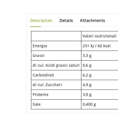
Description
Details
Attachments
Valori nutrizional
Energia
251 kJ / 60 kcal
Grassi
3,3 g
di cui: Acidi grassi saturi
0,6 g
Carboidrati
6,2 g
di cui: Zuccheri
4,9 g
Proteine
3,9 g
Sale
0,400 g