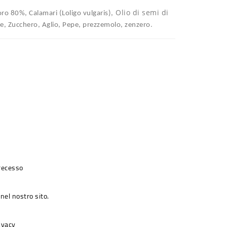
Olio di semi di
oro 80%,
Calamari (Loligo vulgaris),
.
e, Zucchero, Aglio, Pepe, prezzemolo, zenzero
 recesso
nel nostro sito.
rivacy