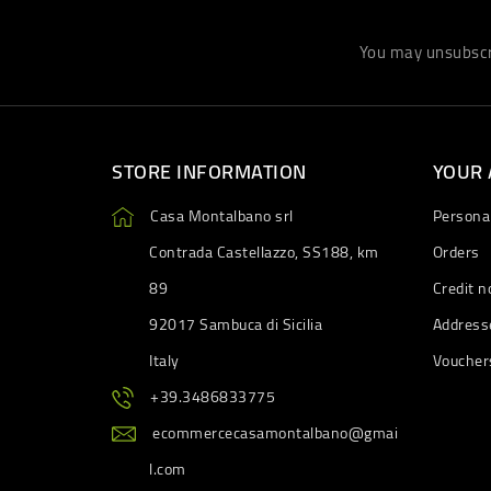
You may unsubscri
STORE INFORMATION
YOUR
Casa Montalbano srl
Personal
Contrada Castellazzo, SS188, km
Orders
89
Credit n
92017 Sambuca di Sicilia
Address
Italy
Voucher
+39.3486833775
ecommercecasamontalbano@gmai
l.com