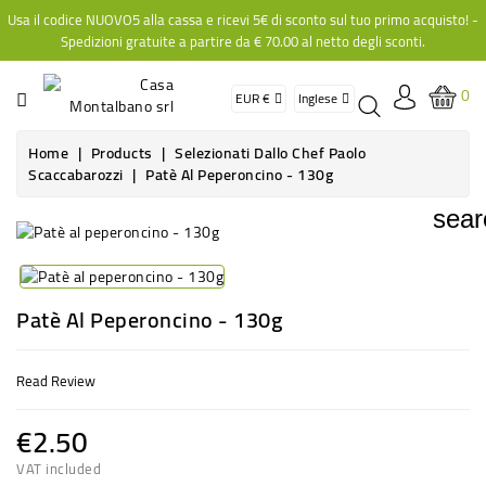
Usa il codice NUOVO5 alla cassa e ricevi 5€ di sconto sul tuo primo acquisto! -
CATEGORY
Spedizioni gratuite a partire da
€ 70.00
al netto degli sconti.
HOME
0
CHI
Home
Products
Selezionati Dallo Chef Paolo
SIAMO
Scaccabarozzi
Patè Al Peperoncino - 130g
sear
PRODUCTS
CONTACT
US
Patè Al Peperoncino - 130g
Read Review
€2.50
VAT included