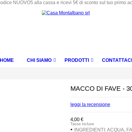
codice NUOVO5 alla cassa e ricevi 5€ di sconto sul tuo primo a
HOME
CHI SIAMO
PRODOTTI
CONTATTAC
MARMELLATE E CONFETTURE EXTRA
CREME DOLCI SPALMABILI
OLIO EVO E OLIVE SICILIANE
MACCO DI FAVE - 3
leggi la recensione
4,00 €
Tasse incluse
•
INGREDIENTI
: ACQUA, F