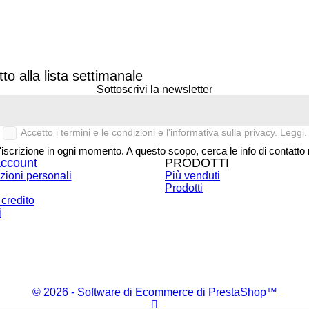
to alla lista settimanale
Sottoscrivi la newsletter
Accetto i termini e le condizioni e l'informativa sulla privacy.
Leggi.
'iscrizione in ogni momento. A questo scopo, cerca le info di contatto n
account
PRODOTTI
zioni personali
Più venduti
Prodotti
 credito
i
© 2026 - Software di Ecommerce di PrestaShop™