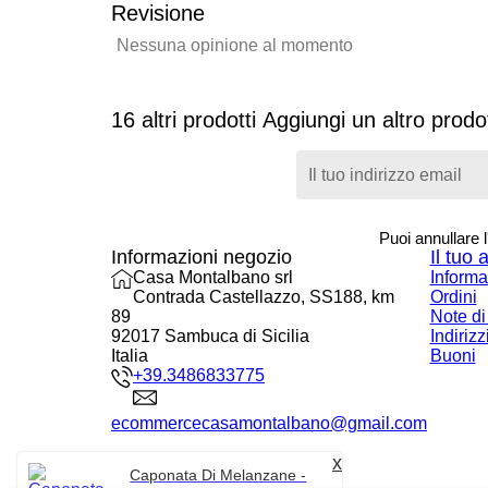
Revisione
Nessuna opinione al momento
16 altri prodotti
Aggiungi un altro prodot
Puoi annullare l
Informazioni negozio
Il tuo 
Casa Montalbano srl
Informa
Contrada Castellazzo, SS188, km
Ordini
89
Note di
92017 Sambuca di Sicilia
Indirizz
Italia
Buoni
+39.3486833775
ecommercecasamontalbano@gmail.com
x
Caponata Di Melanzane -