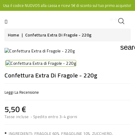
Usa il codice NUOVO5 alla cassa e ricevi 5€ di sconto sul tuo primo acquisto!
CATEGORIA
Home
Confettura Extra Di Fragole - 220g
sear
Confettura Extra Di Fragole - 220g
Leggi La Recensione
5,50 €
Tasse incluse
Spedito entro 3-4 giorni
•
INGREDIENTI: FRAGOLE 60%, FRAGOLINE 10%, ZUCCHERO.