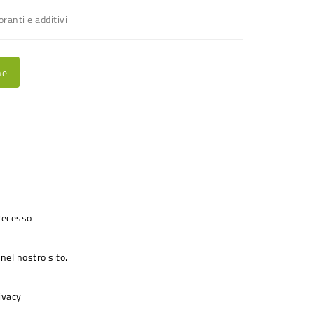
ranti e additivi
ne
 recesso
nel nostro sito.
rivacy