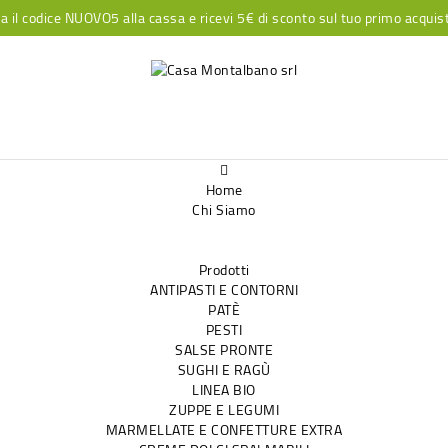
a il codice NUOVO5 alla cassa e ricevi 5€ di sconto sul tuo primo acquis
Home
Chi Siamo
Prodotti
ANTIPASTI E CONTORNI
PATÈ
PESTI
SALSE PRONTE
SUGHI E RAGÙ
LINEA BIO
ZUPPE E LEGUMI
MARMELLATE E CONFETTURE EXTRA