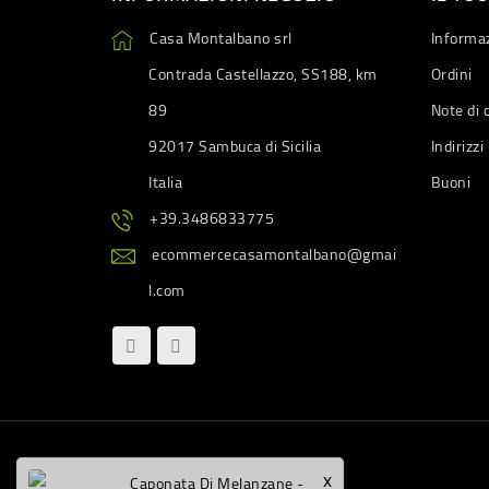
Casa Montalbano srl
Informaz
Contrada Castellazzo, SS188, km
Ordini
89
Note di 
92017 Sambuca di Sicilia
Indirizzi
Italia
Buoni
+39.3486833775
ecommercecasamontalbano@gmai
l.com
x
Caponata Di Melanzane -