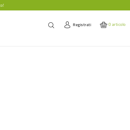
to!
0
articolo
Registrati