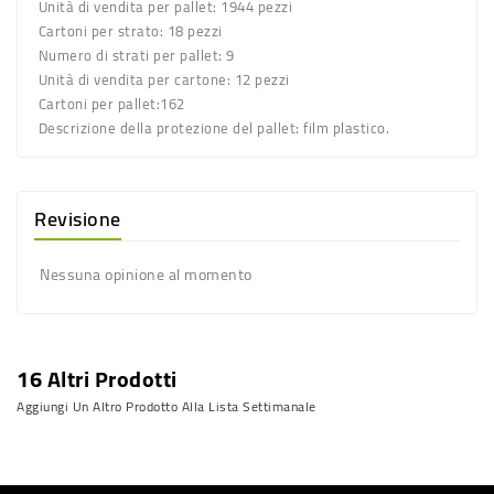
Unità di vendita per pallet:
1944 pezzi
Cartoni per strato:
18 pezzi
Numero di strati per pallet:
9
Unità di vendita per cartone:
12 pezzi
Cartoni per pallet:
162
Descrizione della protezione del pallet:
film plastico.
Revisione
Nessuna opinione al momento
16 Altri Prodotti
Aggiungi Un Altro Prodotto Alla Lista Settimanale