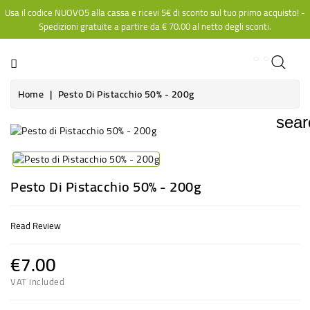
Usa il codice NUOVO5 alla cassa e ricevi 5€ di sconto sul tuo primo acquisto! -
CATEGORY
Spedizioni gratuite a partire da
€ 70.00
al netto degli sconti.
Home
Pesto Di Pistacchio 50% - 200g
sear
Pesto Di Pistacchio 50% - 200g
Read Review
€7.00
VAT included