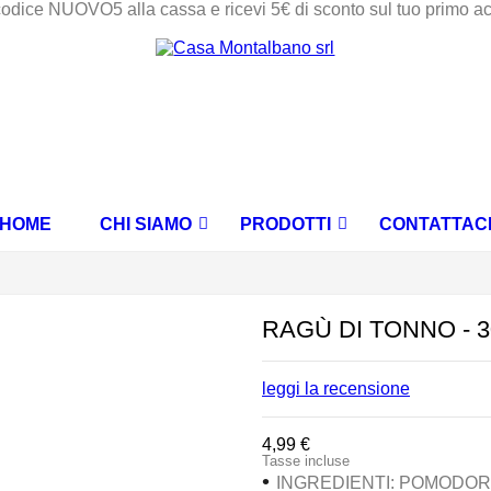
codice NUOVO5 alla cassa e ricevi 5€ di sconto sul tuo primo a
HOME
CHI SIAMO
PRODOTTI
CONTATTAC
MARMELLATE E CONFETTURE EXTRA
CREME DOLCI SPALMABILI
OLIO EVO E OLIVE SICILIANE
RAGÙ DI TONNO - 
leggi la recensione
4,99 €
Tasse incluse
•
INGREDIENTI: POMODOR