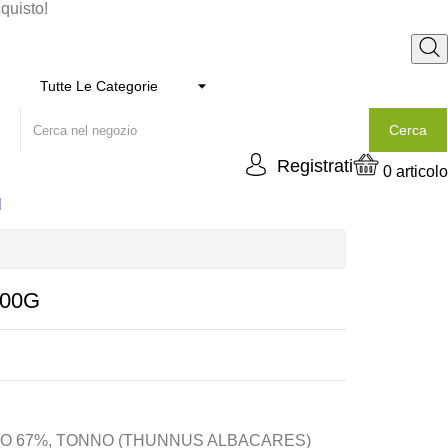
cquisto!
Cerca
Registrati
0
articolo
I
300G
O 67%, TONNO (THUNNUS ALBACARES)