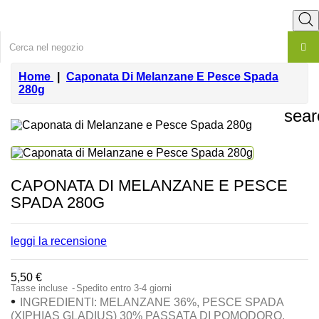
Home
Caponata Di Melanzane E Pesce Spada
280g
sear
CAPONATA DI MELANZANE E PESCE
SPADA 280G
leggi la recensione
5,50 €
Tasse incluse
Spedito entro 3-4 giorni
•
INGREDIENTI
: MELANZANE 36%, PESCE SPADA
(XIPHIAS GLADIUS) 30% PASSATA DI POMODORO,