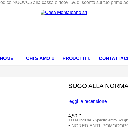
codice NUOVO5 alla cassa e ricevi 5€ di sconto sul tuo primo a
HOME
CHI SIAMO
PRODOTTI
CONTATTAC
MARMELLATE E CONFETTURE EXTRA
CREME DOLCI SPALMABILI
OLIO EVO E OLIVE SICILIANE
SUGO ALLA NORMA 
leggi la recensione
4,50 €
Tasse incluse
Spedito entro 3-4 gi
•
INGREDIENTI: POMODORO