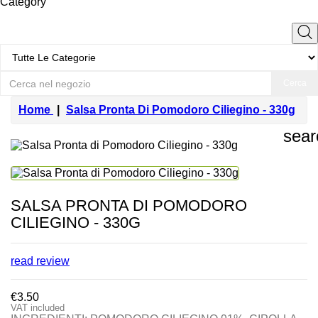
Category
Cerca
Home
Salsa Pronta Di Pomodoro Ciliegino - 330g
sear
SALSA PRONTA DI POMODORO
CILIEGINO - 330G
read review
€3.50
VAT included