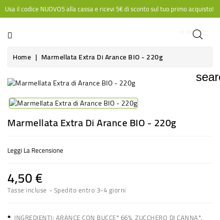
Usa il codice NUOVO5 alla cassa e ricevi 5€ di sconto sul tuo primo acquisto!
CATEGORIA
Home
Marmellata Extra Di Arance BIO - 220g
sear
Marmellata Extra Di Arance BIO - 220g
Leggi La Recensione
4,50 €
Tasse incluse
Spedito entro 3-4 giorni
•
INGREDIENTI: ARANCE CON BUCCE* 66%, ZUCCHERO DI CANNA*.