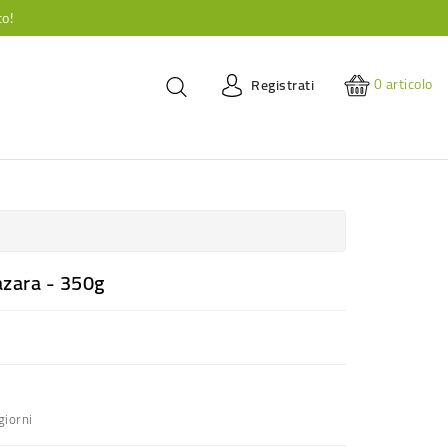
to!
0
articolo
Registrati
zara - 350g
giorni