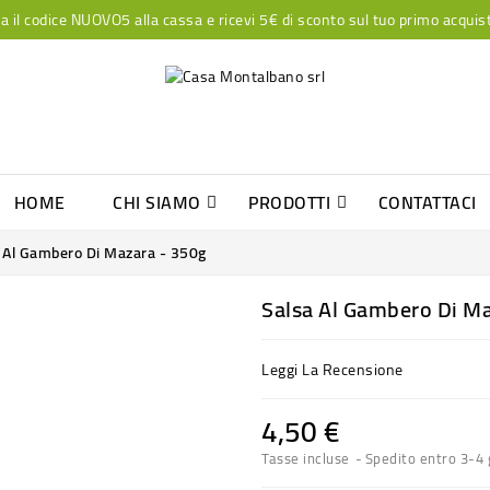
a il codice NUOVO5 alla cassa e ricevi 5€ di sconto sul tuo primo acquis
HOME
CHI SIAMO
PRODOTTI
CONTATTACI
MARMELLATE E CONFETTURE EXTRA
 Al Gambero Di Mazara - 350g
Salsa Al Gambero Di Ma
Leggi La Recensione
4,50 €
Tasse incluse
Spedito entro 3-4 