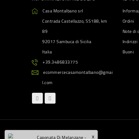
Casa Montalbano srl
Informaz
Contrada Castellazzo, SS188, km
Ordini
89
Note di 
92017 Sambuca di Sicilia
Indirizzi
Italia
Buoni
+39.3486833775
ecommercecasamontalbano@gmai
l.com
x
Caponata Di Melanzane -