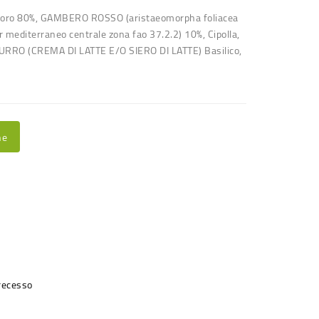
doro 80%, GAMBERO ROSSO (aristaeomorpha foliacea
r mediterraneo centrale zona fao 37.2.2) 10%, Cipolla,
, BURRO (CREMA DI LATTE E/O SIERO DI LATTE) Basilico,
ne
 recesso