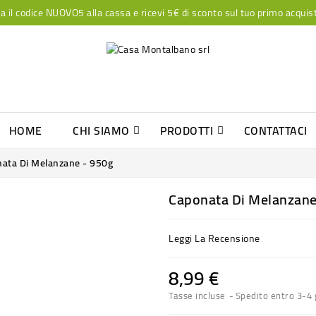
a il codice NUOVO5 alla cassa e ricevi 5€ di sconto sul tuo primo acquis
HOME
CHI SIAMO
PRODOTTI
CONTATTACI
MARMELLATE E CONFETTURE EXTRA
ata Di Melanzane - 950g
Caponata Di Melanzane
Leggi La Recensione
8,99 €
Tasse incluse
Spedito entro 3-4 