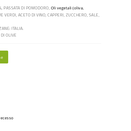
%, PASSATA DI POMODORO,
Oli vegetali (oliva,
E VERDI, ACETO DI VINO, CAPPERI, ZUCCHERO, SALE,
NE: ITALIA.
 DI OLIVE
ne
 recesso