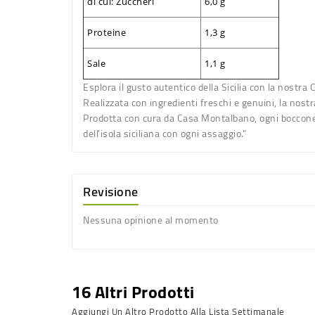
di cui: Zuccheri
6,0 g
Proteine
1,3 g
Sale
1,1 g
Esplora il gusto autentico della Sicilia con la nostra
C
Realizzata con ingredienti freschi e genuini, la nostr
Prodotta con cura da Casa Montalbano, ogni boccone ti
dell'isola siciliana con ogni assaggio."
Revisione
Nessuna opinione al momento
16 Altri Prodotti
Aggiungi Un Altro Prodotto Alla Lista Settimanale