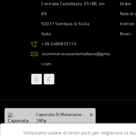
Contrada Castellazzo, SS188, km
Ordini
89
Note di 
92017 Sambuca di Sicilia
Indirizzi
Italia
Buoni
+39.3486833775
ecommercecasamontalbano@gmai
l.com
x
Caponata Di Melanzane -
280g
Utilizziamo cookie di terze parti per migliorare la tu