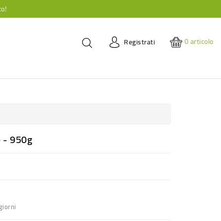
to!
0
articolo
Registrati
 - 950g
giorni