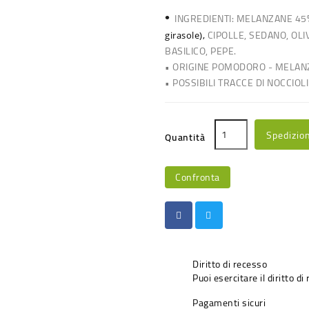
•
INGREDIENTI: MELANZANE 45
CIPOLLE,
SEDANO,
OLIV
girasole),
BASILICO, PEPE.
• ORIGINE POMODORO - MELANZA
• POSSIBILI TRACCE DI NOCCIOLI
Spedizio
Quantità
Confronta
Diritto di recesso
Puoi esercitare il diritto di
Pagamenti sicuri