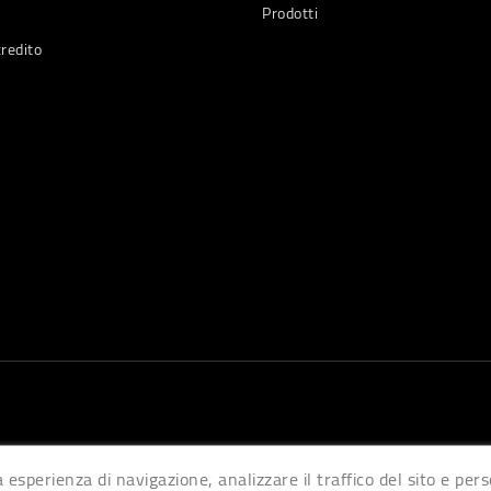
Prodotti
credito
a esperienza di navigazione, analizzare il traffico del sito e pe
© 2026 - Software di Ecommerce di PrestaShop™